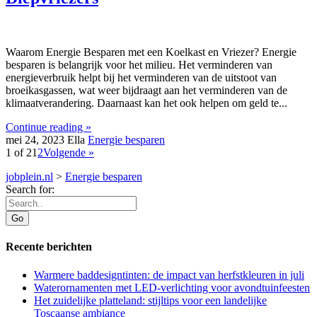
Waarom Energie Besparen met een Koelkast en Vriezer? Energie
besparen is belangrijk voor het milieu. Het verminderen van
energieverbruik helpt bij het verminderen van de uitstoot van
broeikasgassen, wat weer bijdraagt aan het verminderen van de
klimaatverandering. Daarnaast kan het ook helpen om geld te...
Continue reading »
mei 24, 2023
Ella
Energie besparen
1 of 2
1
2
Volgende »
jobplein.nl
>
Energie besparen
Search for:
Recente berichten
Warmere baddesigntinten: de impact van herfstkleuren in juli
Waterornamenten met LED-verlichting voor avondtuinfeesten
Het zuidelijke platteland: stijltips voor een landelijke
Toscaanse ambiance