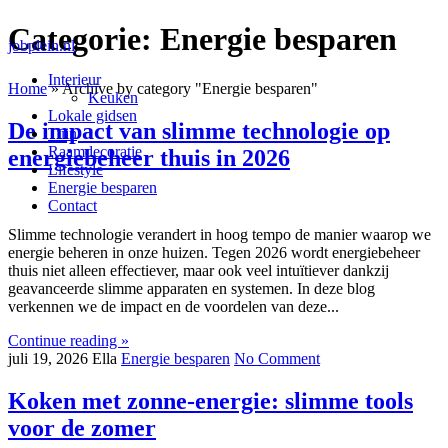
Categorie:
Energie besparen
jobplein.nl
Interieur
Home
»
Archive by category "Energie besparen"
Keuken
Lokale gidsen
De impact van slimme technologie op
Tuin
Raamdecoratie
energiebeheer thuis in 2026
Lifestyle
Energie besparen
Contact
Slimme technologie verandert in hoog tempo de manier waarop we
energie beheren in onze huizen. Tegen 2026 wordt energiebeheer
thuis niet alleen effectiever, maar ook veel intuïtiever dankzij
geavanceerde slimme apparaten en systemen. In deze blog
verkennen we de impact en de voordelen van deze...
Continue reading »
juli 19, 2026
Ella
Energie besparen
No Comment
Koken met zonne-energie: slimme tools
voor de zomer