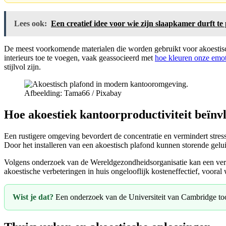
Lees ook:
Een creatief idee voor wie zijn slaapkamer durft te
De meest voorkomende materialen die worden gebruikt voor akoestische
interieurs toe te voegen, vaak geassocieerd met
hoe kleuren onze emot
stijlvol zijn.
Afbeelding: Tama66 / Pixabay
Hoe akoestiek kantoorproductiviteit beïnv
Een rustigere omgeving bevordert de concentratie en vermindert stre
Door het installeren van een akoestisch plafond kunnen storende gelui
Volgens onderzoek van de Wereldgezondheidsorganisatie kan een vermi
akoestische verbeteringen in huis ongelooflijk kosteneffectief, voo
Wist je dat?
Een onderzoek van de Universiteit van Cambridge too