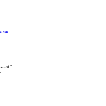
werken
erd met
*