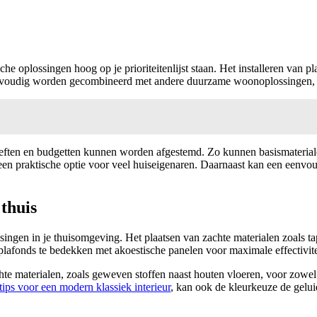
e oplossingen hoog op je prioriteitenlijst staan. Het installeren van p
 eenvoudig worden gecombineerd met andere duurzame woonoplossingen, 
oeften en budgetten kunnen worden afgestemd. Zo kunnen basismateriale
 een praktische optie voor veel huiseigenaren. Daarnaast kan een eenvo
 thuis
ssingen in je thuisomgeving. Het plaatsen van zachte materialen zoals ta
afonds te bedekken met akoestische panelen voor maximale effectivite
chte materialen, zoals geweven stoffen naast houten vloeren, voor zowel e
tips voor een modern klassiek interieur
, kan ook de kleurkeuze de gelui