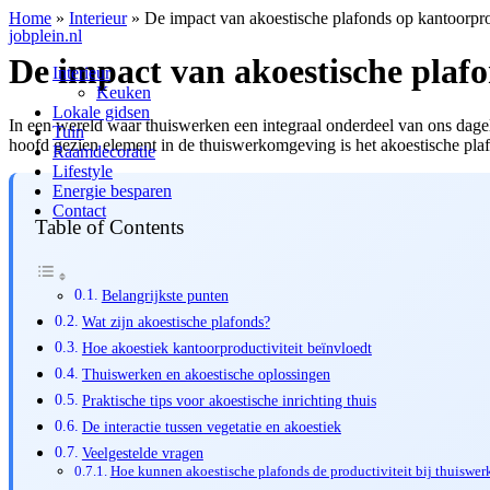
Home
»
Interieur
»
De impact van akoestische plafonds op kantoorpro
jobplein.nl
De impact van akoestische plafo
Interieur
Keuken
Lokale gidsen
In een wereld waar thuiswerken een integraal onderdeel van ons dageli
Tuin
hoofd gezien element in de thuiswerkomgeving is het akoestische plaf
Raamdecoratie
Lifestyle
Energie besparen
Contact
Table of Contents
Belangrijkste punten
Wat zijn akoestische plafonds?
Hoe akoestiek kantoorproductiviteit beïnvloedt
Thuiswerken en akoestische oplossingen
Praktische tips voor akoestische inrichting thuis
De interactie tussen vegetatie en akoestiek
Veelgestelde vragen
Hoe kunnen akoestische plafonds de productiviteit bij thuiswer