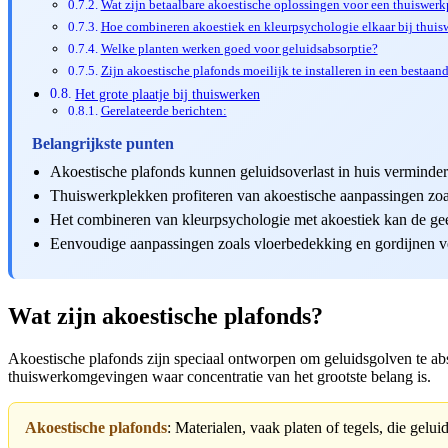
Wat zijn betaalbare akoestische oplossingen voor een thuiswerk
Hoe combineren akoestiek en kleurpsychologie elkaar bij thuis
Welke planten werken goed voor geluidsabsorptie?
Zijn akoestische plafonds moeilijk te installeren in een bestaan
Het grote plaatje bij thuiswerken
Gerelateerde berichten:
Belangrijkste punten
Akoestische plafonds kunnen geluidsoverlast in huis verminderen
Thuiswerkplekken profiteren van akoestische aanpassingen zoal
Het combineren van kleurpsychologie met akoestiek kan de gees
Eenvoudige aanpassingen zoals vloerbedekking en gordijnen ve
Wat zijn akoestische plafonds?
Akoestische plafonds zijn speciaal ontworpen om geluidsgolven te abs
thuiswerkomgevingen waar concentratie van het grootste belang is.
Akoestische plafonds
: Materialen, vaak platen of tegels, die gel