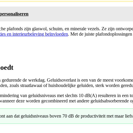
 personaliseren
 plafonds zijn glaswol, schuim, en minerale vezels. Ze zijn ontworpen
ies en interieurbeleving beïnvloeden
. Met de juiste plafondoplossinge
loedt
ss gedurende de werkdag. Geluidsoverlast is een van de meest voorkom
den, zoals straatlawaai of huishoudelijke geluiden, sterk worden gered
ndering van geluidsniveaus met slechts 10 dB(A) resulteren in een to
ral wanneer deze worden gecombineerd met andere geluidsabsorberende o
nt aan dat geluidsniveaus boven 70 dB de productiviteit met maar lie