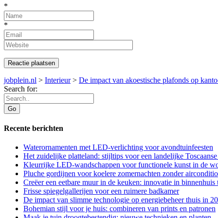
*
*
jobplein.nl
>
Interieur
>
De impact van akoestische plafonds op kantoo
Search for:
Recente berichten
Waterornamenten met LED-verlichting voor avondtuinfeesten
Het zuidelijke platteland: stijltips voor een landelijke Toscaan
Kleurrijke LED-wandschappen voor functionele kunst in de 
Pluche gordijnen voor koelere zomernachten zonder airconditi
Creëer een eetbare muur in de keuken: innovatie in binnenhuis 
Frisse spiegelgallerijen voor een ruimere badkamer
De impact van slimme technologie op energiebeheer thuis in 2
Bohemian stijl voor je huis: combineren van prints en patronen
Maak je tuin droogtebestendig: nieuwe technieken en planten