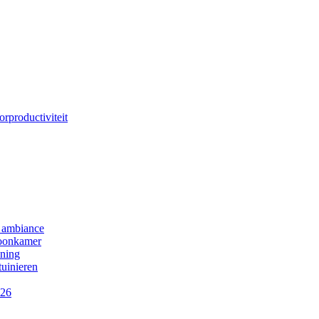
rproductiviteit
se ambiance
woonkamer
oning
tuinieren
026