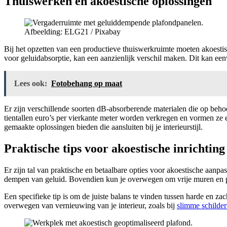
Thuiswerken en akoestische oplossingen
Afbeelding: ELG21 / Pixabay
Bij het opzetten van een productieve thuiswerkruimte moeten akoestisch
voor geluidabsorptie, kan een aanzienlijk verschil maken. Dit kan
Lees ook:
Fotobehang op maat
Er zijn verschillende soorten dB-absorberende materialen die op beh
tientallen euro’s per vierkante meter worden verkregen en vormen ze
gemaakte oplossingen bieden die aansluiten bij je interieurstijl.
Praktische tips voor akoestische inrichting
Er zijn tal van praktische en betaalbare opties voor akoestische aanpa
dempen van geluid. Bovendien kun je overwegen om vrije muren en pl
Een specifieke tip is om de juiste balans te vinden tussen harde en za
overwegen van vernieuwing van je interieur, zoals bij
slimme schilder