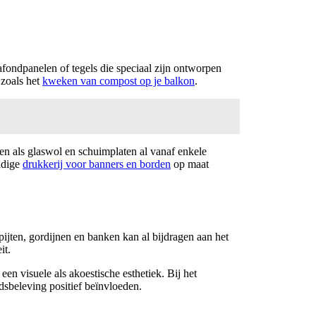
lafondpanelen of tegels die speciaal zijn ontworpen
zoals het
kweken van compost op je balkon
.
n als glaswol en schuimplaten al vanaf enkele
udige
drukkerij voor banners en borden
op maat
pijten, gordijnen en banken kan al bijdragen aan het
it.
en visuele als akoestische esthetiek. Bij het
dsbeleving positief beïnvloeden.