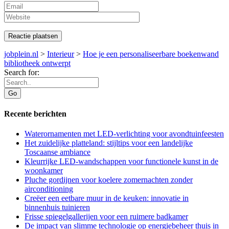
jobplein.nl
>
Interieur
>
Hoe je een personaliseerbare boekenwand
bibliotheek ontwerpt
Search for:
Recente berichten
Waterornamenten met LED-verlichting voor avondtuinfeesten
Het zuidelijke platteland: stijltips voor een landelijke
Toscaanse ambiance
Kleurrijke LED-wandschappen voor functionele kunst in de
woonkamer
Pluche gordijnen voor koelere zomernachten zonder
airconditioning
Creëer een eetbare muur in de keuken: innovatie in
binnenhuis tuinieren
Frisse spiegelgallerijen voor een ruimere badkamer
De impact van slimme technologie op energiebeheer thuis in