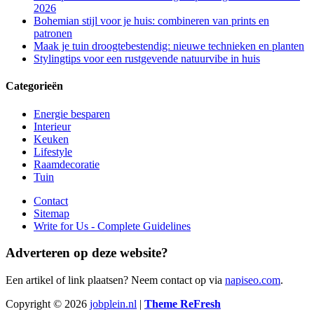
2026
Bohemian stijl voor je huis: combineren van prints en
patronen
Maak je tuin droogtebestendig: nieuwe technieken en planten
Stylingtips voor een rustgevende natuurvibe in huis
Categorieën
Energie besparen
Interieur
Keuken
Lifestyle
Raamdecoratie
Tuin
Contact
Sitemap
Write for Us - Complete Guidelines
Adverteren op deze website?
Een artikel of link plaatsen? Neem contact op via
napiseo.com
.
Copyright © 2026
jobplein.nl
|
Theme ReFresh