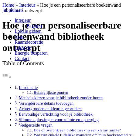
Home
»
Interieur
»
Hoe je een personaliseerbare boekenwand
jobplein.nl
bibliotheek ontwerpt
Interieur
Hoe je een personaliseerbare
Keuken
Lokale gidsen
boekenwand bibliotheek
Tuin
Raamdecoratie
ontwerpt
Lifestyle
Energie besparen
Contact
Table of Contents
Introductie
Belangrijkste punten
Meubels kiezen voor je bibliotheek zonder boren
Verwijderbare details toevoegen
Achtergronden en kleuren gebruiken
Eenvoudige verlichting voor je bibliotheek
Slimme oplossingen voor ruimte en opberging
Veelgestelde vragen
Hoe ontwerp ik een bibliotheek in een kleine ruimte?
Wat zijn enkele tijdelijke manieren om mijn boekenwand te