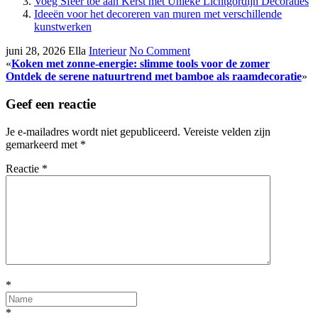
Voeg Sfeer toe aan Kerst met Unieke Lichtgordijn Decoraties
Ideeën voor het decoreren van muren met verschillende
kunstwerken
juni 28, 2026
Ella
Interieur
No Comment
«
Koken met zonne-energie: slimme tools voor de zomer
Ontdek de serene natuurtrend met bamboe als raamdecoratie
»
Geef een reactie
Je e-mailadres wordt niet gepubliceerd.
Vereiste velden zijn
gemarkeerd met
*
Reactie
*
*
*