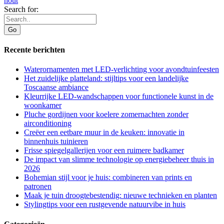
hout
Search for:
Recente berichten
Waterornamenten met LED-verlichting voor avondtuinfeesten
Het zuidelijke platteland: stijltips voor een landelijke
Toscaanse ambiance
Kleurrijke LED-wandschappen voor functionele kunst in de
woonkamer
Pluche gordijnen voor koelere zomernachten zonder
airconditioning
Creëer een eetbare muur in de keuken: innovatie in
binnenhuis tuinieren
Frisse spiegelgallerijen voor een ruimere badkamer
De impact van slimme technologie op energiebeheer thuis in
2026
Bohemian stijl voor je huis: combineren van prints en
patronen
Maak je tuin droogtebestendig: nieuwe technieken en planten
Stylingtips voor een rustgevende natuurvibe in huis