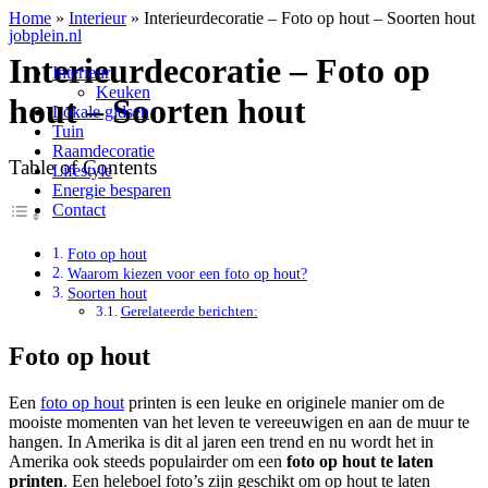
Home
»
Interieur
»
Interieurdecoratie – Foto op hout – Soorten hout
jobplein.nl
Interieurdecoratie – Foto op
Interieur
Keuken
hout – Soorten hout
Lokale gidsen
Tuin
Raamdecoratie
Table of Contents
Lifestyle
Energie besparen
Contact
Foto op hout
Waarom kiezen voor een foto op hout?
Soorten hout
Gerelateerde berichten:
Foto op hout
Een
foto op hout
printen is een leuke en originele manier om de
mooiste momenten van het leven te vereeuwigen en aan de muur te
hangen. In Amerika is dit al jaren een trend en nu wordt het in
Amerika ook steeds populairder om een
foto op hout te laten
printen
. Een heleboel foto’s zijn geschikt om op hout te laten