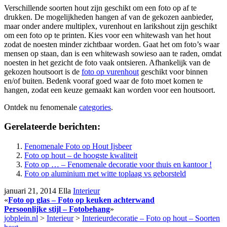
Verschillende soorten hout zijn geschikt om een foto op af te
drukken. De mogelijkheden hangen af van de gekozen aanbieder,
maar onder andere multiplex, vurenhout en larikshout zijn geschikt
om een foto op te printen. Kies voor een whitewash van het hout
zodat de noesten minder zichtbaar worden. Gaat het om foto’s waar
mensen op staan, dan is een whitewash sowieso aan te raden, omdat
noesten in het gezicht de foto vaak ontsieren. Afhankelijk van de
gekozen houtsoort is de
foto op vurenhout
geschikt voor binnen
en/of buiten. Bedenk vooraf goed waar de foto moet komen te
hangen, zodat een keuze gemaakt kan worden voor een houtsoort.
Ontdek nu fenomenale
categories
.
Gerelateerde berichten:
Fenomenale Foto op Hout Ijsbeer
Foto op hout – de hoogste kwaliteit
Foto op … – Fenomenale decoratie voor thuis en kantoor !
Foto op aluminium met witte toplaag vs geborsteld
januari 21, 2014
Ella
Interieur
«
Foto op glas – Foto op keuken achterwand
Persoonlijke stijl – Fotobehang
»
jobplein.nl
>
Interieur
>
Interieurdecoratie – Foto op hout – Soorten