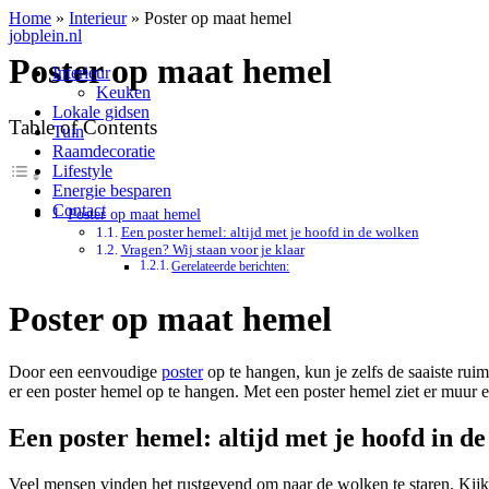
Home
»
Interieur
»
Poster op maat hemel
jobplein.nl
Poster op maat hemel
Interieur
Keuken
Lokale gidsen
Table of Contents
Tuin
Raamdecoratie
Lifestyle
Energie besparen
Contact
Poster op maat hemel
Een poster hemel: altijd met je hoofd in de wolken
Vragen? Wij staan voor je klaar
Gerelateerde berichten:
Poster op maat hemel
Door een eenvoudige
poster
op te hangen, kun je zelfs de saaiste rui
er een poster hemel op te hangen. Met een poster hemel ziet er muur er
Een poster hemel: altijd met je hoofd in d
Veel mensen vinden het rustgevend om naar de wolken te staren. Kijk 