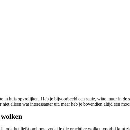
mte in huis opvrolijken. Heb je bijvoorbeeld een saaie, witte muur in d
 niet alleen wat interessanter uit, maar heb je bovendien altijd een mooi
e wolken
jij ook het liefst omhoog, zodat je die prachtige wolken voorbij kunt 