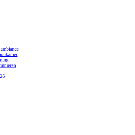
se ambiance
woonkamer
oning
tuinieren
026