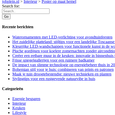
jobplein.nl
>
Interieur
>
Poster op maat hemel
Search for:
Recente berichten
Waterornamenten met LED-verlichting voor avondtuinfeesten
Het zuidelijke platteland: stijltips voor een landelijke Toscaan
Kleurrijke LED-wandschappen voor functionele kunst in de 
Pluche gordijnen voor koelere zomernachten zonder airconditi
Creëer een eetbare muur in de keuken: innovatie in binnenhuis 
Frisse spiegelgallerijen voor een ruimere badkamer
De impact van slimme technologie op energiebeheer thuis in 2
Bohemian stijl voor je huis: combineren van prints en patronen
Maak je tuin droogtebestendig: nieuwe technieken en planten
Stylingtips voor een rustgevende natuurvibe in huis
Categorieën
Energie besparen
Interieur
Keuken
Lifestyle