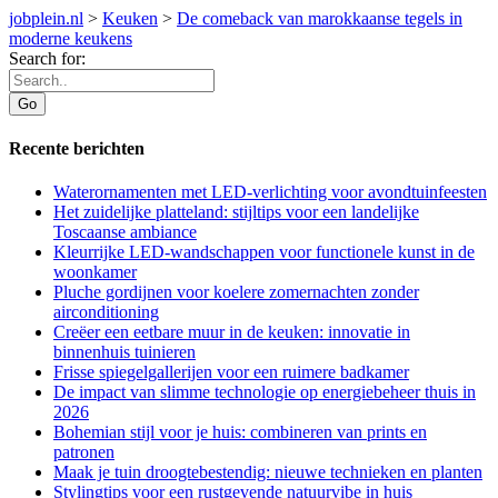
jobplein.nl
>
Keuken
>
De comeback van marokkaanse tegels in
moderne keukens
Search for:
Recente berichten
Waterornamenten met LED-verlichting voor avondtuinfeesten
Het zuidelijke platteland: stijltips voor een landelijke
Toscaanse ambiance
Kleurrijke LED-wandschappen voor functionele kunst in de
woonkamer
Pluche gordijnen voor koelere zomernachten zonder
airconditioning
Creëer een eetbare muur in de keuken: innovatie in
binnenhuis tuinieren
Frisse spiegelgallerijen voor een ruimere badkamer
De impact van slimme technologie op energiebeheer thuis in
2026
Bohemian stijl voor je huis: combineren van prints en
patronen
Maak je tuin droogtebestendig: nieuwe technieken en planten
Stylingtips voor een rustgevende natuurvibe in huis