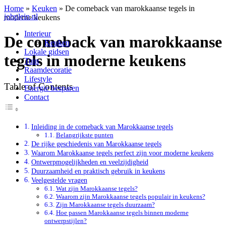
Home
»
Keuken
»
De comeback van marokkaanse tegels in
jobplein.nl
moderne keukens
Interieur
De comeback van marokkaanse
Keuken
Lokale gidsen
tegels in moderne keukens
Tuin
Raamdecoratie
Lifestyle
Table of Contents
Energie besparen
Contact
Inleiding in de comeback van Marokkaanse tegels
Belangrijkste punten
De rijke geschiedenis van Marokkaanse tegels
Waarom Marokkaanse tegels perfect zijn voor moderne keukens
Ontwerpmogelijkheden en veelzijdigheid
Duurzaamheid en praktisch gebruik in keukens
Veelgestelde vragen
Wat zijn Marokkaanse tegels?
Waarom zijn Marokkaanse tegels populair in keukens?
Zijn Marokkaanse tegels duurzaam?
Hoe passen Marokkaanse tegels binnen moderne
ontwerpstijlen?