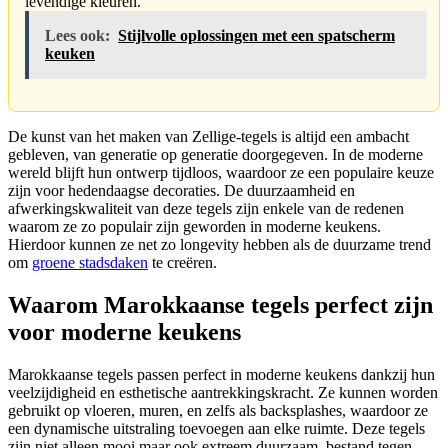
levendige kleuren.
Lees ook:
Stijlvolle oplossingen met een spatscherm
keuken
De kunst van het maken van Zellige-tegels is altijd een ambacht
gebleven, van generatie op generatie doorgegeven. In de moderne
wereld blijft hun ontwerp tijdloos, waardoor ze een populaire keuze
zijn voor hedendaagse decoraties. De duurzaamheid en
afwerkingskwaliteit van deze tegels zijn enkele van de redenen
waarom ze zo populair zijn geworden in moderne keukens.
Hierdoor kunnen ze net zo longevity hebben als de duurzame trend
om
groene stadsdaken
te creëren.
Waarom Marokkaanse tegels perfect zijn
voor moderne keukens
Marokkaanse tegels passen perfect in moderne keukens dankzij hun
veelzijdigheid en esthetische aantrekkingskracht. Ze kunnen worden
gebruikt op vloeren, muren, en zelfs als backsplashes, waardoor ze
een dynamische uitstraling toevoegen aan elke ruimte. Deze tegels
zijn niet alleen mooi maar ook extreem duurzaam, bestand tegen